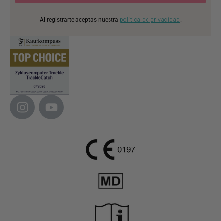
Al registrarte aceptas nuestra
política de privacidad
.
I
Y
n
o
s
u
t
t
a
u
g
b
r
e
a
m