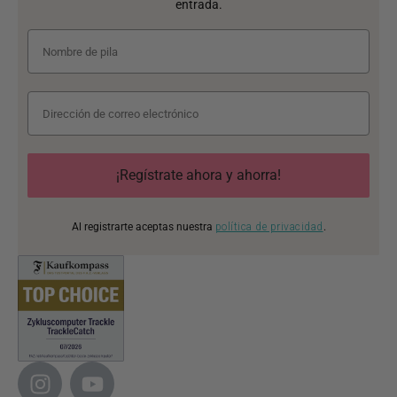
entrada.
¡Regístrate ahora y ahorra!
Al registrarte aceptas nuestra
política de privacidad
.
I
Y
n
o