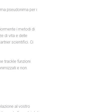
forma pseudonima per i
riormente i metodi di
e di vita e delle
tner scientifici. Ci
he trackle funzioni
onimizzati e non
elazione al vostro