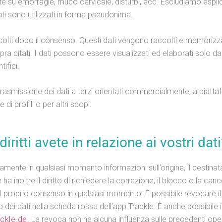
tente su emorragie, muco cervicale, disturbi, ecc. Escludiamo espli
dati sono utilizzati in forma pseudonima.
accolti dopo il consenso. Questi dati vengono raccolti e memorizza
ra citati. I dati possono essere visualizzati ed elaborati solo d
ifici.
smissione dei dati a terzi orientati commercialmente, a piattafor
 di profili o per altri scopi.
diritti avete in relazione ai vostri dati
uitamente in qualsiasi momento informazioni sull’origine, il destina
ha inoltre il diritto di richiedere la correzione, il blocco o la cance
re il proprio consenso in qualsiasi momento. È possibile revocare 
zzo dei dati nella scheda rossa dell’app Trackle. È anche possibile 
ackle.de
. La revoca non ha alcuna influenza sulle precedenti ope