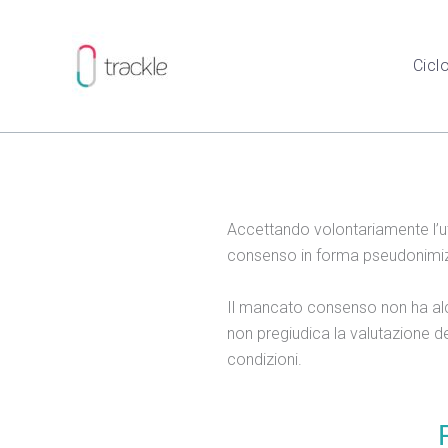
Zum
Inhalt
springen
Cicl
Accettando volontariamente l’util
consenso in forma pseudonimizza
Il mancato consenso non ha alcu
non pregiudica la valutazione de
condizioni.