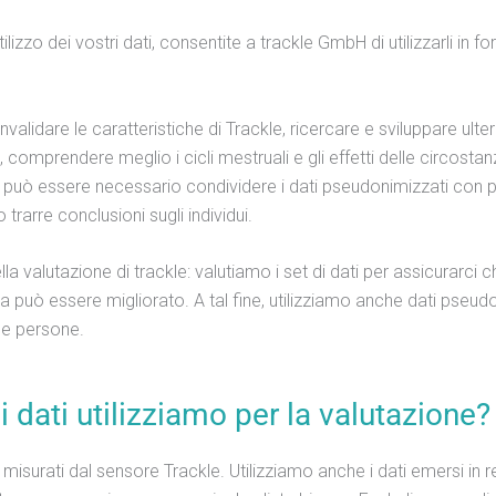
lizzo dei vostri dati, consentite a trackle GmbH di utilizzarli in 
nvalidare le caratteristiche di Trackle, ricercare e sviluppare ulte
, comprendere meglio i cicli mestruali e gli effetti delle circostanz
i, può essere necessario condividere i dati pseudonimizzati con par
rarre conclusioni sugli individui.
lla valutazione di trackle: valutiamo i set di dati per assicurarci c
 può essere migliorato. A tal fine, utilizziamo anche dati pseud
le persone.
i dati utilizziamo per la valutazione?
 misurati dal sensore Trackle. Utilizziamo anche i dati emersi in r